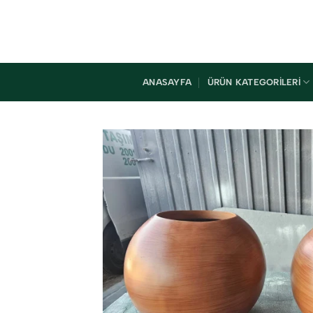
İçeriğe
atla
ANASAYFA
ÜRÜN KATEGORILERI