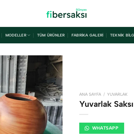
MODELLER
TÜM ÜRÜNLER
FABRIKA GALERI
TEKNIK BILG
ANA SAYFA
/
YUVARLAK
Yuvarlak Saks
WHATSAPP