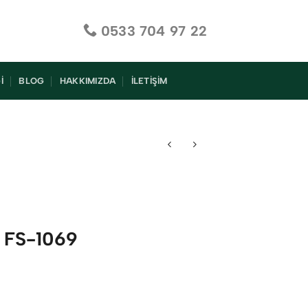
0533 704 97 22
I
BLOG
HAKKIMIZDA
İLETIŞIM
ı FS-1069