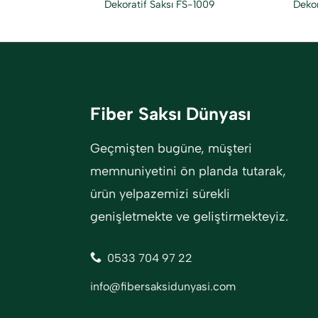
Dekoratif Saksı FS-1009
Dekor
Fiber Saksı Dünyası
Geçmişten bugüne, müşteri
memnuniyetini ön planda tutarak,
ürün yelpazemizi sürekli
genişletmekte ve geliştirmekteyiz.
0533 704 97 22
info@fibersaksidunyasi.com