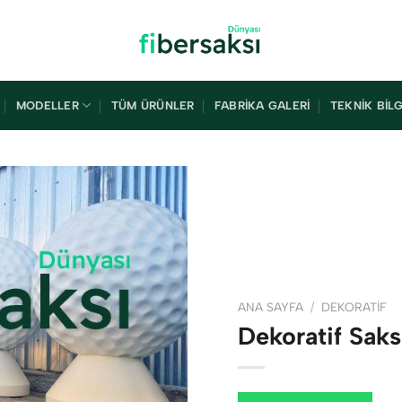
MODELLER
TÜM ÜRÜNLER
FABRIKA GALERI
TEKNIK BILG
ANA SAYFA
/
DEKORATIF
Dekoratif Sak