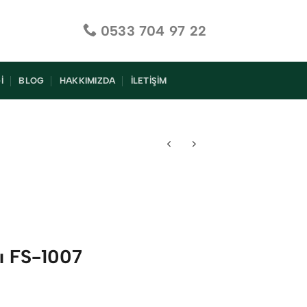
0533 704 97 22
I
BLOG
HAKKIMIZDA
İLETIŞIM
sı FS-1007