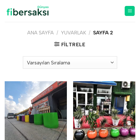
İçeriğe
atla
ANA SAYFA
/
YUVARLAK
/
SAYFA 2
FILTRELE