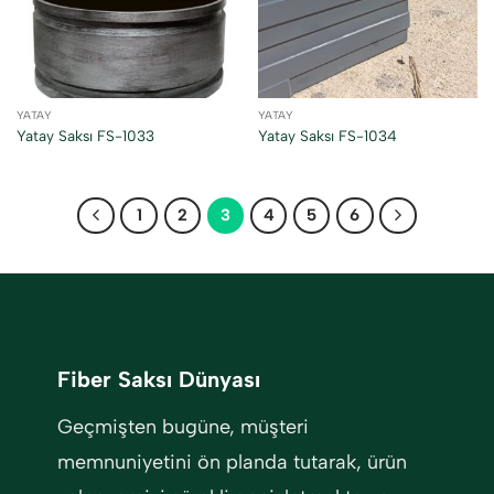
YATAY
YATAY
Yatay Saksı FS-1033
Yatay Saksı FS-1034
1
2
3
4
5
6
Fiber Saksı Dünyası
Geçmişten bugüne, müşteri
memnuniyetini ön planda tutarak, ürün